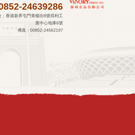
0852-24639286
址：香港新界屯門青楊街8號得利工
業中心地庫6號
傳真：00852-24562197