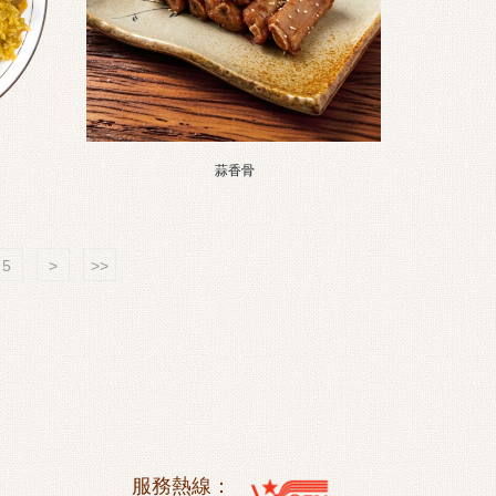
蒜香骨
5
>
>>
服務熱線：