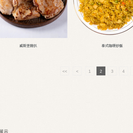
威斯堡雞扒
泰式咖喱炒飯
<<
<
1
2
3
4
展示