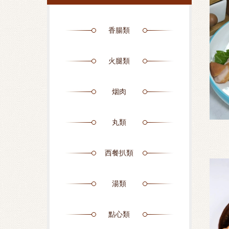
香腸類
火腿類
烟肉
丸類
西餐扒類
湯類
點心類