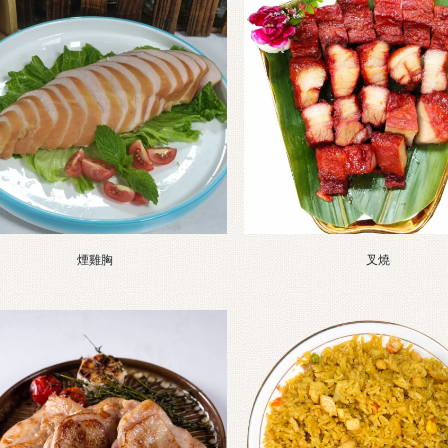
煙雞胸
叉燒