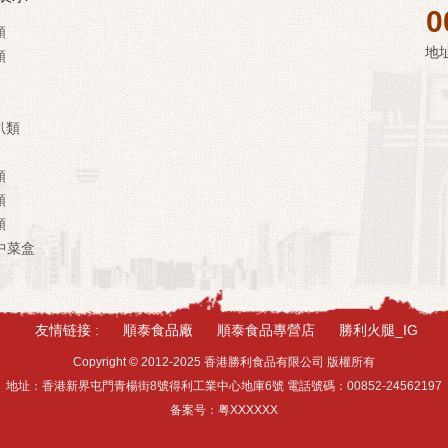
0
類
地
類
扒類
類
類
類
中菜盒
友情链接 :
順泰食品廠
順泰食品專營店
勝利火腿_IG
Copyright © 2012-2025 香港勝利食品有限公司 版權所有
地址：香港新界屯門青楊街8號得利工業中心地庫6號 電話號碼：00852-24562197
备案号：
粤XXXXXX