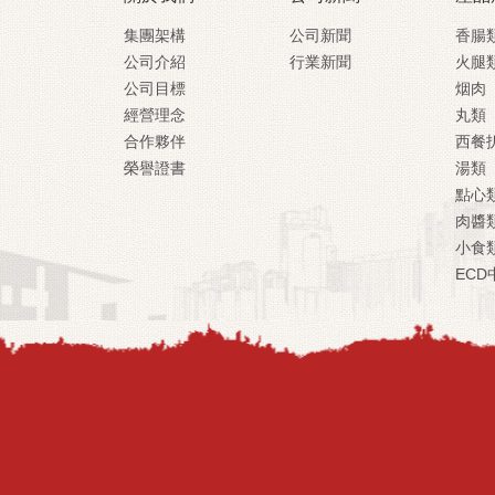
集團架構
公司新聞
香腸
公司介紹
行業新聞
火腿
公司目標
烟肉
經營理念
丸類
合作夥伴
西餐
榮譽證書
湯類
點心
肉醬
小食
ECD